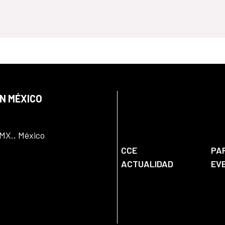
EN MÉXICO
DMX., México
CCE
PA
ACTUALIDAD
EV