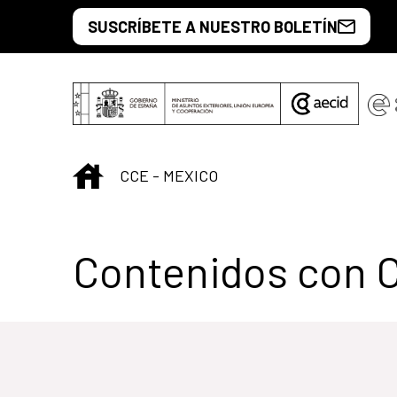
Saltar al contenido principal
SUSCRÍBETE A NUESTRO BOLETÍN
INICIO
CCE - MEXICO
Centro Cultural 
Contenidos con 