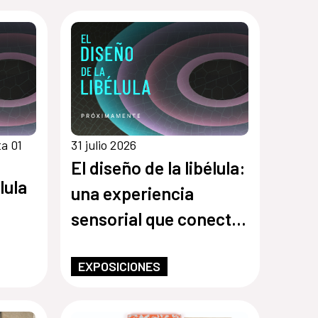
a 01
31 julio 2026
El diseño de la libélula:
lula
una experiencia
sensorial que conecta
arte, ciencia y
EXPOSICIONES
espiritualidad