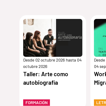
Desde 02 octubre 2026 hasta 04
Desde 
octubre 2026
04 se
Taller: Arte como
Wor
autobiografía
Migr
FORMACIÓN
LET