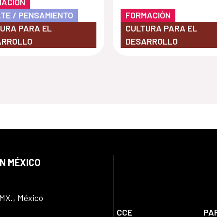
MACIÓN
TE / PENSAMIENTO
FORMACIÓN
URA PARA EL
CULTURA PARA EL
ARROLLO
DESARROLLO
EN MÉXICO
DMX., México
CCE
PA