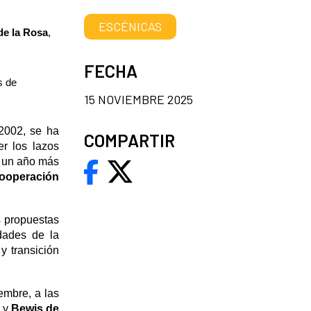
ESCÉNICAS
de la Rosa
,
FECHA
s de
15 NOVIEMBRE 2025
2002, se ha
COMPARTIR
r los lazos
e un año más
ooperación
s propuestas
idades de la
y transición
embre, a las
, y
Bewis de