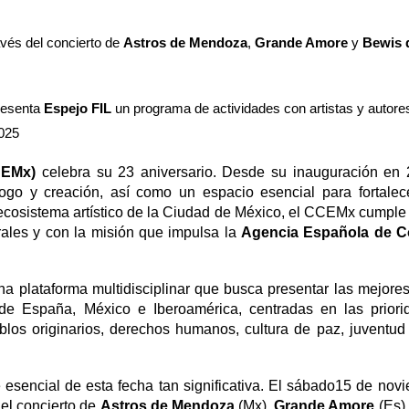
avés del concierto de
Astros de Mendoza
,
Grande Amore
y
Bewis 
resenta
Espejo FIL
un programa de actividades con artistas y autore
2025
CEMx)
celebra su 23 aniversario. Desde su inauguración en 
go y creación, así como un espacio esencial para fortalece
l ecosistema artístico de la Ciudad de México, el CCEMx cumpl
rales y con la misión que impulsa la
Agencia Española de C
na plataforma multidisciplinar que busca presentar las mejore
ia de España, México e Iberoamérica, centradas en las prior
los originarios, derechos humanos, cultura de paz, juventud 
esencial de esta fecha tan significativa. El sábado15 de novi
del concierto de
Astros de Mendoza
(Mx),
Grande Amore
(Es)