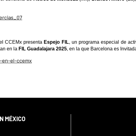
nercias_07
, el CCEMx presenta
Espejo FIL
, un programa especial de act
ipan en la
FIL Guadalajara 2025
, en la que Barcelona es Invitad
il-en-el-ccemx
EN MÉXICO