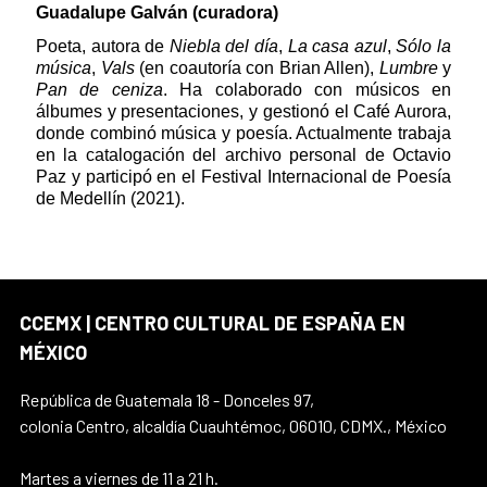
Guadalupe Galván (curadora)
Poeta, autora de
Niebla del día
,
La casa azul
,
Sólo la
música
,
Vals
(en coautoría con Brian Allen),
Lumbre
y
Pan de ceniza
. Ha colaborado con músicos en
álbumes y presentaciones, y gestionó el Café Aurora,
donde combinó música y poesía. Actualmente trabaja
en la catalogación del archivo personal de Octavio
Paz y participó en el Festival Internacional de Poesía
de Medellín (2021).
CCEMX | CENTRO CULTURAL DE ESPAÑA EN
MÉXICO
República de Guatemala 18 - Donceles 97,
colonia Centro, alcaldía Cuauhtémoc, 06010, CDMX., México
Martes a viernes de 11 a 21 h.