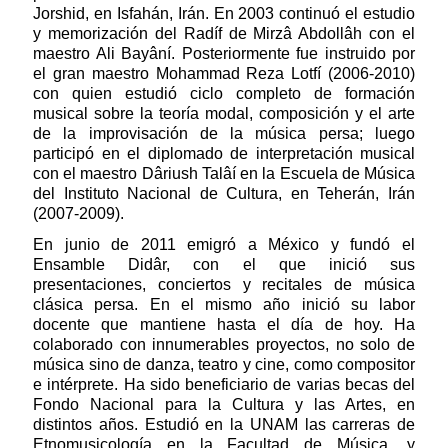
Jorshid, en Isfahán, Irán. En 2003 continuó el estudio
y memorización del Radíf de Mirzâ Abdollâh con el
maestro Ali Bayâní. Posteriormente fue instruido por
el gran maestro Mohammad Reza Lotfí (2006-2010)
con quien estudió ciclo completo de formación
musical sobre la teoría modal, composición y el arte
de la improvisación de la música persa; luego
participó en el diplomado de interpretación musical
con el maestro Dâriush Talâí en la Escuela de Música
del Instituto Nacional de Cultura, en Teherán, Irán
(2007-2009).
En junio de 2011 emigró a México y fundó el
Ensamble Didâr, con el que inició sus
presentaciones, conciertos y recitales de música
clásica persa. En el mismo año inició su labor
docente que mantiene hasta el día de hoy. Ha
colaborado con innumerables proyectos, no solo de
música sino de danza, teatro y cine, como compositor
e intérprete. Ha sido beneficiario de varias becas del
Fondo Nacional para la Cultura y las Artes, en
distintos años. Estudió en la UNAM las carreras de
Etnomusicología en la Facultad de Música, y