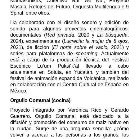
Mamasonikas, Colectivo Nar Wa Nur, Proyecto
Masala, Relojes del Futuro, Orquesta Multilenguaje 9
Spiral, entre otros.
Ha colaborado con el diseño sonoro y edición de
sonido para algunos proyectos cinematográficos:
documentales (
Red privada
, 2020 y
La búsqueda
,
2024), experimentales (
Lucrecia: la mujer de 8 ojos
,
2021), de ficción (
El norte sobre el vacío,
2021) y
series para plataformas de
streaming
. Actualmente
está a cargo de la producción técnica del Festival
Escénico Lu’um Puksi’k’al llevado a cabo
anualmente en Sotuta, en Yucatán, y también del
festival de animación expandida Volcánica, realizado
en colaboración con el Centro Cultural de España en
México.
Orgullo Comunal (cocina)
Proyecto integrado por Verónica Rico y Gerardo
Guerrero. Orgullo Comunal está dedicado a la
difusión y promoción del consumo de maíz nativo en
la ciudad. Surge de una pregunta sencilla: ¿cómo
volver a acercar a las personas a los granos, los