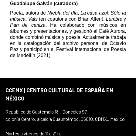
Guadalupe Galván (curadora)
Poeta, autora de
Niebla del día
,
La casa azul
,
Sólo la
música
,
Vals
(en coautoría con Brian Allen),
Lumbre
y
Pan de ceniza
. Ha colaborado con músicos en
álbumes y presentaciones, y gestionó el Café Aurora,
donde combinó música y poesía. Actualmente trabaja
en la catalogación del archivo personal de Octavio
Paz y participó en el Festival Internacional de Poesía
de Medellín (2021).
CCEMX | CENTRO CULTURAL DE ESPAÑA EN
MÉXICO
República de Guatemala 18 - Donceles 97,
colonia Centro, alcaldía Cuauhtémoc, 06010, CDMX., México
Martes a viernes de 11 a 21 h.