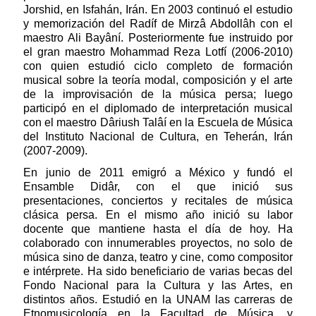
Jorshid, en Isfahán, Irán. En 2003 continuó el estudio
y memorización del Radíf de Mirzâ Abdollâh con el
maestro Ali Bayâní. Posteriormente fue instruido por
el gran maestro Mohammad Reza Lotfí (2006-2010)
con quien estudió ciclo completo de formación
musical sobre la teoría modal, composición y el arte
de la improvisación de la música persa; luego
participó en el diplomado de interpretación musical
con el maestro Dâriush Talâí en la Escuela de Música
del Instituto Nacional de Cultura, en Teherán, Irán
(2007-2009).
En junio de 2011 emigró a México y fundó el
Ensamble Didâr, con el que inició sus
presentaciones, conciertos y recitales de música
clásica persa. En el mismo año inició su labor
docente que mantiene hasta el día de hoy. Ha
colaborado con innumerables proyectos, no solo de
música sino de danza, teatro y cine, como compositor
e intérprete. Ha sido beneficiario de varias becas del
Fondo Nacional para la Cultura y las Artes, en
distintos años. Estudió en la UNAM las carreras de
Etnomusicología en la Facultad de Música, y