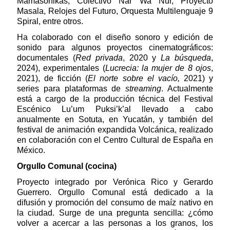
Mamasonikas, Colectivo Nar Wa Nur, Proyecto
Masala, Relojes del Futuro, Orquesta Multilenguaje 9
Spiral, entre otros.
Ha colaborado con el diseño sonoro y edición de
sonido para algunos proyectos cinematográficos:
documentales (
Red privada
, 2020 y
La búsqueda
,
2024), experimentales (
Lucrecia: la mujer de 8 ojos
,
2021), de ficción (
El norte sobre el vacío,
2021) y
series para plataformas de
streaming
. Actualmente
está a cargo de la producción técnica del Festival
Escénico Lu’um Puksi’k’al llevado a cabo
anualmente en Sotuta, en Yucatán, y también del
festival de animación expandida Volcánica, realizado
en colaboración con el Centro Cultural de España en
México.
Orgullo Comunal (cocina)
Proyecto integrado por Verónica Rico y Gerardo
Guerrero. Orgullo Comunal está dedicado a la
difusión y promoción del consumo de maíz nativo en
la ciudad. Surge de una pregunta sencilla: ¿cómo
volver a acercar a las personas a los granos, los