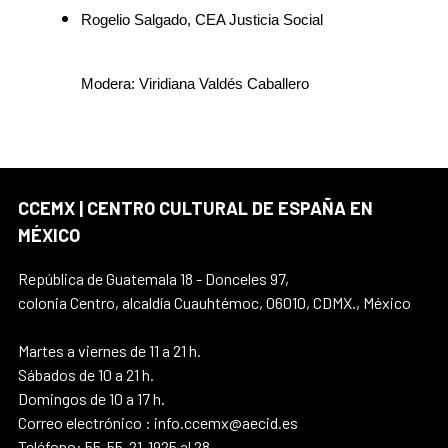
Rogelio Salgado, CEA Justicia Social
Modera: Viridiana Valdés Caballero
CCEMX | CENTRO CULTURAL DE ESPAÑA EN
MÉXICO
República de Guatemala 18 - Donceles 97,
colonia Centro, alcaldía Cuauhtémoc, 06010, CDMX., México
Martes a viernes de 11 a 21 h.
Sábados de 10 a 21 h.
Domingos de 10 a 17 h.
Correo electrónico : info.ccemx@aecid.es
Teléfono: 55-55-21-1925 al 28