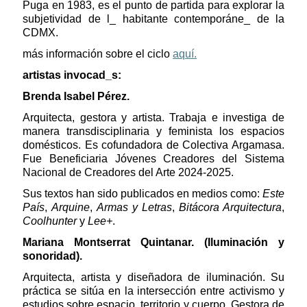
Puga en 1983, es el punto de partida para explorar la
subjetividad de l_ habitante contemporáne_ de la
CDMX.
más información sobre el ciclo
aquí.
artistas invocad_s:
Brenda Isabel Pérez.
Arquitecta, gestora y artista. Trabaja e investiga de
manera transdisciplinaria y feminista los espacios
domésticos. Es cofundadora de Colectiva Argamasa.
Fue Beneficiaria Jóvenes Creadores del Sistema
Nacional de Creadores del Arte 2024-2025.
Sus textos han sido publicados en medios como:
Este
País
,
Arquine
,
Armas y Letras
,
Bitácora Arquitectura
,
Coolhunter
y
Lee+
.
Mariana Montserrat Quintanar. (Iluminación y
sonoridad).
Arquitecta, artista y diseñadora de iluminación. Su
práctica se sitúa en la intersección entre activismo y
estudios sobre espacio, territorio y cuerpo. Gestora de