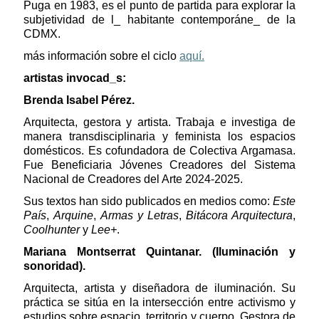
Puga en 1983, es el punto de partida para explorar la
subjetividad de l_ habitante contemporáne_ de la
CDMX.
más información sobre el ciclo
aquí.
artistas invocad_s:
Brenda Isabel Pérez.
Arquitecta, gestora y artista. Trabaja e investiga de
manera transdisciplinaria y feminista los espacios
domésticos. Es cofundadora de Colectiva Argamasa.
Fue Beneficiaria Jóvenes Creadores del Sistema
Nacional de Creadores del Arte 2024-2025.
Sus textos han sido publicados en medios como:
Este
País
,
Arquine
,
Armas y Letras
,
Bitácora Arquitectura
,
Coolhunter
y
Lee+
.
Mariana Montserrat Quintanar. (Iluminación y
sonoridad).
Arquitecta, artista y diseñadora de iluminación. Su
práctica se sitúa en la intersección entre activismo y
estudios sobre espacio, territorio y cuerpo. Gestora de