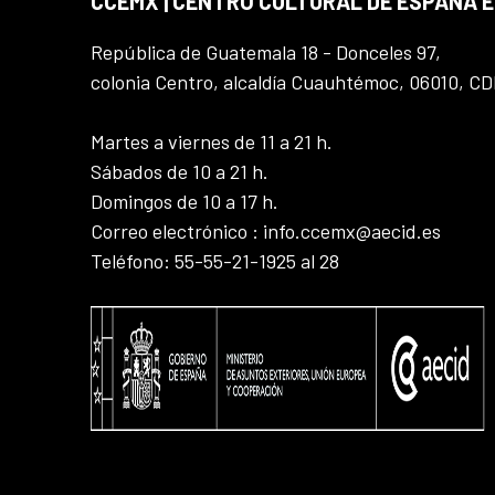
CCEMX | CENTRO CULTURAL DE ESPAÑA 
República de Guatemala 18 - Donceles 97,
colonia Centro, alcaldía Cuauhtémoc, 06010, C
Martes a viernes de 11 a 21 h.
Sábados de 10 a 21 h.
Domingos de 10 a 17 h.
Correo electrónico : info.ccemx@aecid.es
Teléfono: 55-55-21-1925 al 28