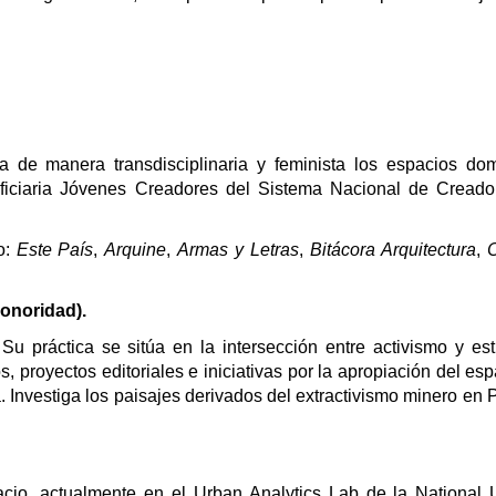
iga de manera transdisciplinaria y feminista los espacios do
iciaria Jóvenes Creadores del Sistema Nacional de Creador
o:
Este País
,
Arquine
,
Armas y Letras
,
Bitácora Arquitectura
,
sonoridad).
 Su práctica se sitúa en la intersección entre activismo y es
s, proyectos editoriales e iniciativas por la apropiación del es
 Investiga los paisajes derivados del extractivismo minero en
acio, actualmente en el Urban Analytics Lab de la National U