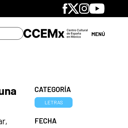
Facebook
X
Instagram
Youtube
MENÚ
 una
CATEGORÍA
LETRAS
r,
FECHA