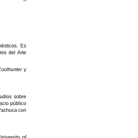
mésticos. Es
es del Arte
Coolhunter
y
tudios sobre
pacio público
 Pachuca con
niversity of