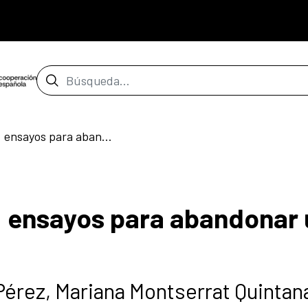
Barra de búsqueda
pánico o peligro_03: ensayos para abandonar una órbita
: ensayos para abandonar
Pérez, Mariana Montserrat Quintana