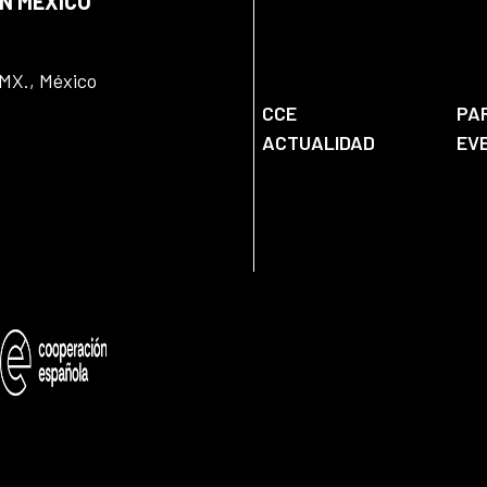
EN MÉXICO
DMX., México
CCE
PA
ACTUALIDAD
EV