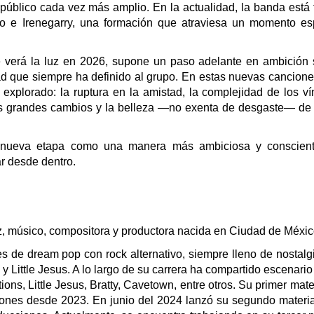
público cada vez más amplio. En la actualidad, la banda está
io e Irenegarry, una formación que atraviesa un momento es
verá la luz en 2026, supone un paso adelante en ambición 
dad que siempre ha definido al grupo. En estas nuevas cancion
 explorado: la ruptura en la amistad, la complejidad de los ví
los grandes cambios y la belleza —no exenta de desgaste— de 
ta nueva etapa como una manera más ambiciosa y conscien
ar desde dentro.
, músico, compositora y productora nacida en Ciudad de Méxic
s de dream pop con rock alternativo, siempre lleno de nostalg
y Little Jesus. A lo largo de su carrera ha compartido escenari
ns, Little Jesus, Bratty, Cavetown, entre otros. Su primer mater
ones desde 2023. En junio del 2024 lanzó su segundo materia