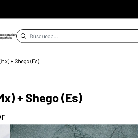
Barra de búsqueda
(Mx) + Shego (Es)
Mx) + Shego (Es)
er