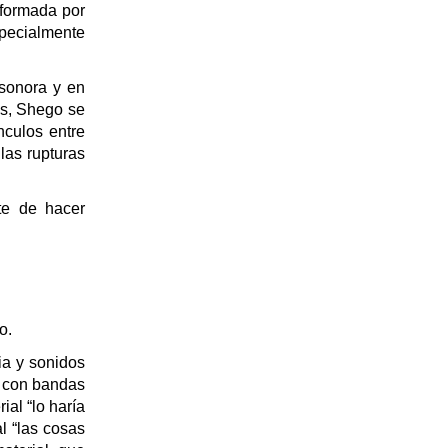
 formada por
pecialmente
sonora y en
es, Shego se
nculos entre
las rupturas
te de hacer
o.
ia y sonidos
o con bandas
ial “lo haría
l “las cosas