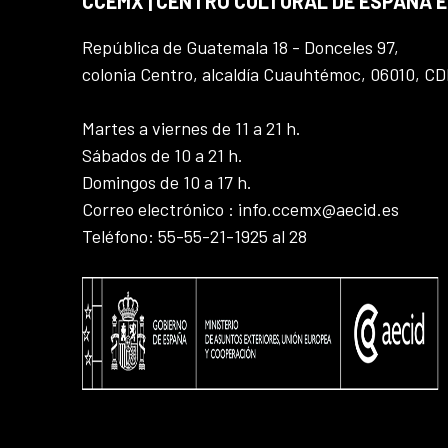
CCEMX | CENTRO CULTURAL DE ESPAÑA 
República de Guatemala 18 - Donceles 97,
colonia Centro, alcaldía Cuauhtémoc, 06010, C
Martes a viernes de 11 a 21 h.
Sábados de 10 a 21 h.
Domingos de 10 a 17 h.
Correo electrónico : info.ccemx@aecid.es
Teléfono: 55-55-21-1925 al 28