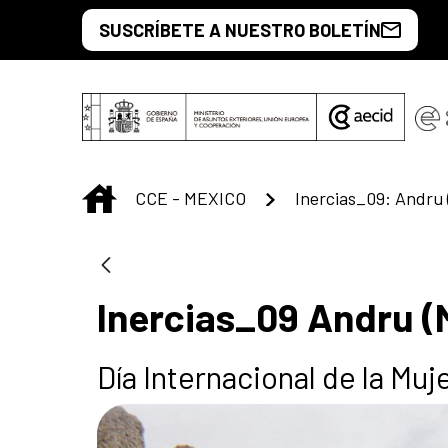
Saltar al contenido principal
SUSCRÍBETE A NUESTRO BOLETÍN
INICIO
CCE - MEXICO
Inercias_09: Andru 
Inercias_09 Andru (
Día Internacional de la Muj