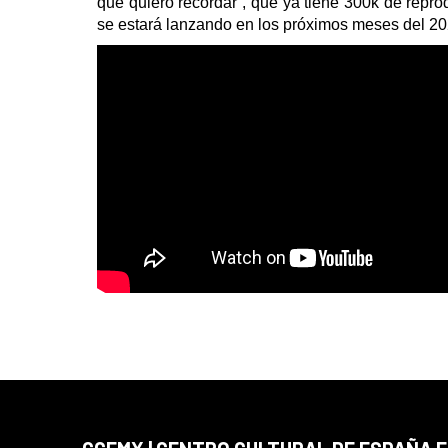
que quiero recordar”, que ya tiene 300k de repro
se estará lanzando en los próximos meses del 20