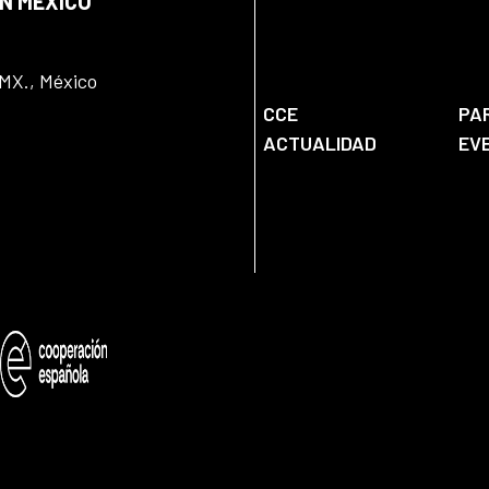
EN MÉXICO
DMX., México
CCE
PA
ACTUALIDAD
EV