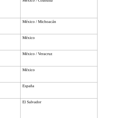
México / Coahuila
México / Michoacán
México
México / Veracruz
México
España
El Salvador