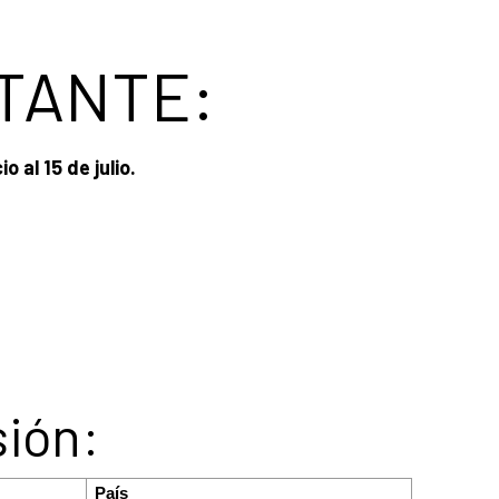
RTANTE:
io al 15 de julio.
sión:
País