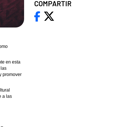
COMPARTIR
como
nte en esta
 las
 y promover
tural
 a las
on