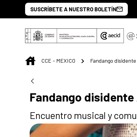
Saltar al contenido principal
SUSCRÍBETE A NUESTRO BOLETÍN
INICIO
CCE - MEXICO
Fandango disidente 
Fandango disidente 
Encuentro musical y comun