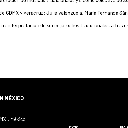
de CDMX y Veracruz: Julia Valenzuela, María Fernanda Sán
 reinterpretación de sones jarochos tradicionales, a travé
EN MÉXICO
DMX., México
CCE
PA