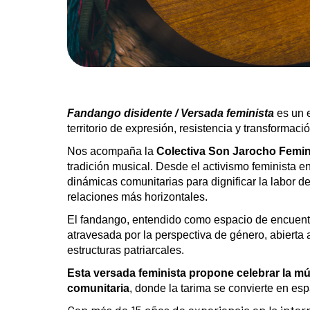
Fandango disidente / Versada feminista
es un e
territorio de expresión, resistencia y transformació
Nos acompaña la
Colectiva Son Jarocho Femin
tradición musical. Desde el activismo feminista en 
dinámicas comunitarias para dignificar la labor 
relaciones más horizontales.
El fandango, entendido como espacio de encuentro 
atravesada por la perspectiva de género, abierta a
estructuras patriarcales.
Esta versada feminista propone celebrar la mú
comunitaria
, donde la tarima se convierte en es
Con más de 15 años de experiencia en la inter