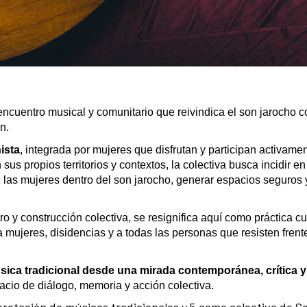
ncuentro musical y comunitario que reivindica el son jarocho 
n.
ista
, integrada por mujeres que disfrutan y participan activame
sus propios territorios y contextos, la colectiva busca incidir en
de las mujeres dentro del son jarocho, generar espacios seguros
y construcción colectiva, se resignifica aquí como práctica cul
 mujeres, disidencias y a todas las personas que resisten frente
sica tradicional desde una mirada contemporánea, crítica y
pacio de diálogo, memoria y acción colectiva.
pretación de músicas tradicionales y 5 como colectiva de S