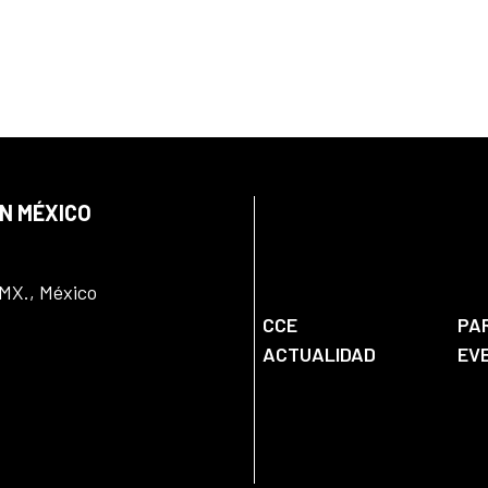
EN MÉXICO
DMX., México
CCE
PA
ACTUALIDAD
EV