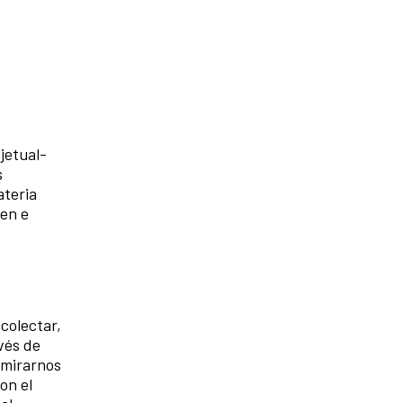
jetual-
s
ateria
uen e
colectar,
vés de
 mirarnos
on el