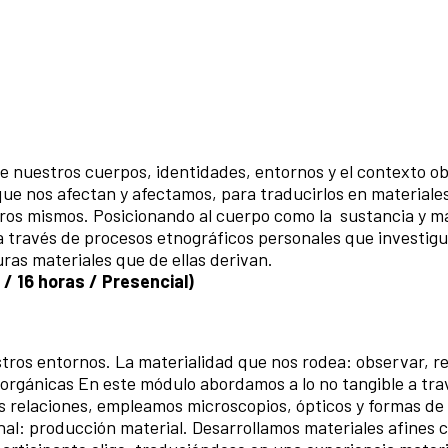
re nuestros cuerpos, identidades, entornos y el contexto ob
 que nos afectan y afectamos, para traducirlos en materiale
ros mismos. Posicionando al cuerpo como la sustancia y m
 a través de procesos etnográficos personales que investig
uras materiales que de ellas derivan.
/ 16 horas / Presencial)
stros entornos. La materialidad que nos rodea: observar, re
o-orgánicas En este módulo abordamos a lo no tangible a tra
us relaciones, empleamos microscopios, ópticos y formas de
nal: producción material. Desarrollamos materiales afines c