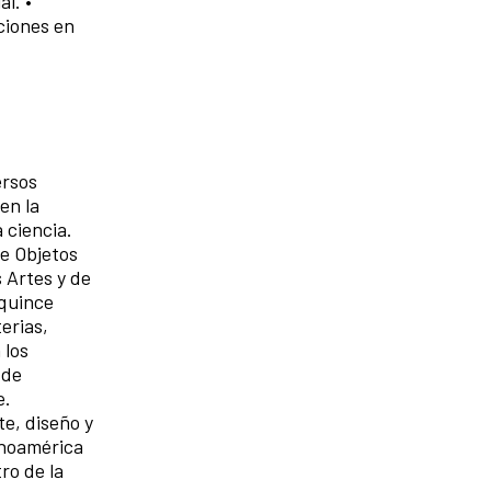
l. •
ciones en
ersos
en la
a ciencia.
de Objetos
 Artes y de
 quince
erias,
 los
 de
e.
e, diseño y
inoamérica
ro de la