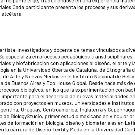
rticipante elige, traduciéndose en una experiencia materia
iales Cada participante presenta los procesos y sus deriva
 etcétera.
 artista-investigadora y docente de temas vinculados a div
Se especializa en procesos pedagógicos transdisciplinares, 
iales y biofabricación con aplicaciones al diseño, el arte y l
ogía en la Universidad Oberta de Cataluña, de Etnografía 
 de Arte y Nuevos Medios en el Instituto Nacional de Bellas
 de Buenos Aires y Eco House Global. Desde hace más de
 procesos biológicos, en los que la experimentación con bact
importante para el desarrollo de nuevas materialidades en
borado con proyectos en museos, universidades e institutos
rgentina, Uruguay, Centroamérica, Inglaterra y Copenhagu
 de BiologyStudio, primer estudio mexicano en vincular art
tes de formación en biología, diseño y biomateriales en Lat
en la carrera de Diseño Textil y Moda en la Universidad Cent