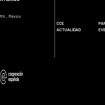
DMX., México
CCE
PA
ACTUALIDAD
EV