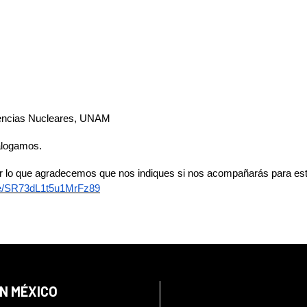
Ciencias Nucleares, UNAM
ialogamos.
 por lo que agradecemos que nos indiques si nos acompañarás para est
gle/SR73dL1t5u1MrFz89
EN MÉXICO