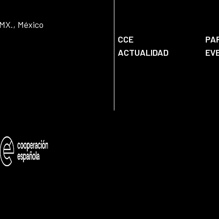
DMX., México
CCE
PA
ACTUALIDAD
EV