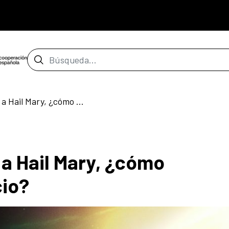
Barra de búsqueda
Cafeína | De Artemis a Hail Mary, ¿cómo exploramos el espacio?
 a Hail Mary, ¿cómo
cio?