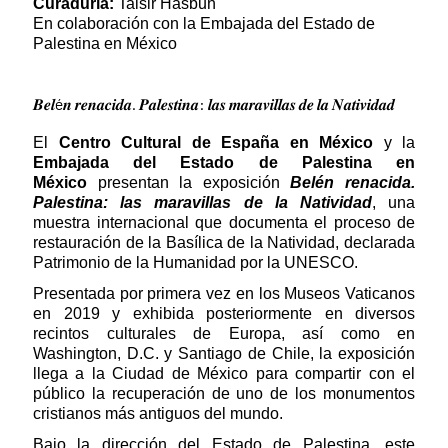
Curaduría:
Taisir Hasbun
En colaboración con la Embajada del Estado de
Palestina en México
𝑩𝒆𝒍é𝒏 𝒓𝒆𝒏𝒂𝒄𝒊𝒅𝒂. 𝑷𝒂𝒍𝒆𝒔𝒕𝒊𝒏𝒂: 𝒍𝒂𝒔 𝒎𝒂𝒓𝒂𝒗𝒊𝒍𝒍𝒂𝒔 𝒅𝒆 𝒍𝒂 𝑵𝒂𝒕𝒊𝒗𝒊𝒅𝒂𝒅
El
Centro Cultural de España en México
y
la
Embajada del Estado de Palestina en
México
presentan la exposición
Belén renacida.
Palestina: las maravillas de la Natividad
, una
muestra internacional que documenta el proceso de
restauración de la Basílica de la Natividad, declarada
Patrimonio de la Humanidad por la UNESCO.
Presentada por primera vez en los Museos Vaticanos
en 2019 y exhibida posteriormente en diversos
recintos culturales de Europa, así como en
Washington, D.C. y Santiago de Chile, la exposición
llega a la Ciudad de México para compartir con el
público la recuperación de uno de los monumentos
cristianos más antiguos del mundo.
Bajo la dirección del Estado de Palestina, este