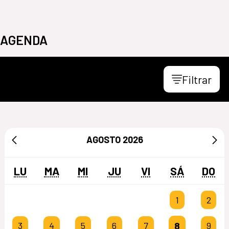
AGENDA
Filtrar
AGOSTO
2026
LU
MA
MI
JU
VI
SÁ
DO
1
2
8
3
4
5
6
7
9