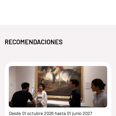
pasa
abre en la misma ventana NaviLens
RECOMENDACIONES
Desde 01 octubre 2026 hasta 01 junio 2027