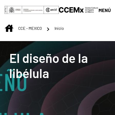
Saltar al contenido principal
MENÚ
INICIO
CCE - MEXICO
Inicio
Centro Cultural de M
El diseño de la
libélula