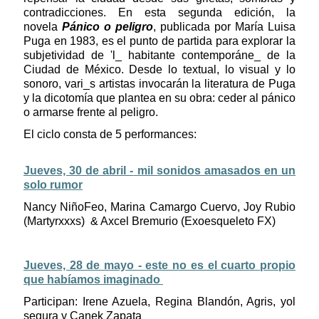
contradicciones. En esta segunda edición, la
novela
Pánico o peligro
, publicada por María Luisa
Puga en 1983, es el punto de partida para explorar la
subjetividad de 'l_ habitante contemporáne_ de la
Ciudad de México. Desde lo textual, lo visual y lo
sonoro, vari_s artistas invocarán la literatura de Puga
y la dicotomía que plantea en su obra: ceder al pánico
o armarse frente al peligro.
El ciclo consta de 5 performances:
Jueves, 30 de abril -
mil sonidos amasados en un
solo rumor
Nancy NiñoFeo, Marina Camargo Cuervo, Joy Rubio
(Martyrxxxs) & Axcel Bremurio (Exoesqueleto FX)
Jueves, 28 de mayo - este no es el cuarto propio
que habíamos imaginado
Participan: Irene Azuela, Regina Blandón, Agris, yol
segura y Canek Zapata