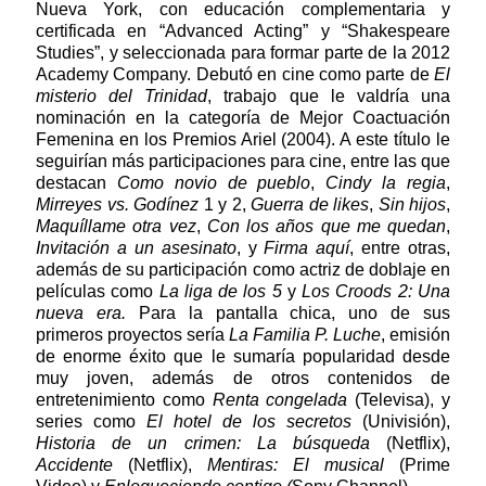
Nueva York, con educación complementaria y
certificada en “Advanced Acting” y “Shakespeare
Studies”, y seleccionada para formar parte de la 2012
Academy Company. Debutó en cine como parte de
El
misterio del Trinidad
, trabajo que le valdría una
nominación en la categoría de Mejor Coactuación
Femenina en los Premios Ariel (2004). A este título le
seguirían más participaciones para cine, entre las que
destacan
Como novio de pueblo
,
Cindy la regia
,
Mirreyes vs. Godínez
1 y 2,
Guerra de likes
,
Sin hijos
,
Maquíllame otra vez
,
Con los años que me quedan
,
Invitación a un asesinato
, y
Firma aquí
, entre otras,
además de su participación como actriz de doblaje en
películas como
La liga de los 5
y
Los Croods 2: Una
nueva era.
Para la pantalla chica, uno de sus
primeros proyectos sería
La Familia P. Luche
, emisión
de enorme éxito que le sumaría popularidad desde
muy joven, además de otros contenidos de
entretenimiento como
Renta congelada
(Televisa), y
series como
El hotel de los secretos
(Univisión),
Historia de un crimen: La búsqueda
(Netflix),
Accidente
(Netflix),
Mentiras: El musical
(Prime