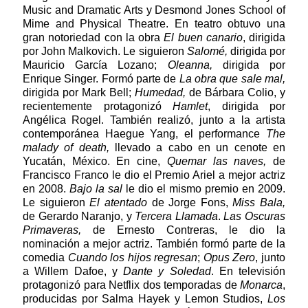
Music and Dramatic Arts y Desmond Jones School of
Mime and Physical Theatre. En teatro obtuvo una
gran notoriedad con la obra
El buen canario
, dirigida
por John Malkovich. Le siguieron
Salomé,
dirigida por
Mauricio García Lozano;
Oleanna,
dirigida por
Enrique Singer. Formó parte de
La obra que sale mal,
dirigida por Mark Bell;
Humedad,
de Bárbara Colio, y
recientemente protagonizó
Hamlet
, dirigida por
Angélica Rogel. También realizó, junto a la artista
contemporánea Haegue Yang, el performance
The
malady of death,
llevado a cabo en un cenote en
Yucatán, México. En cine,
Quemar las naves,
de
Francisco Franco le dio el Premio Ariel a mejor actriz
en 2008.
Bajo la sal
le dio el mismo premio en 2009.
Le siguieron
El atentado
de Jorge Fons,
Miss Bala,
de Gerardo Naranjo, y
Tercera Llamada
.
Las Oscuras
Primaveras,
de Ernesto Contreras, le dio la
nominación a mejor actriz. También formó parte de la
comedia
Cuando los hijos regresan
;
Opus Zero
, junto
a Willem Dafoe, y
Dante y Soledad
. En televisión
protagonizó para Netflix dos temporadas de
Monarca
,
producidas por Salma Hayek y Lemon Studios,
Los