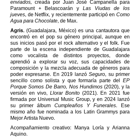
enviados,
creada por Juan José Campanella para
Paramount + Belascoarán y
Las Viudas de los
jueves
, de Netflix, y recientemente participó en
Como
Agua para Chocolate
, de Max.
Agris.
(Guadalajara, México) es una cantautora que
encontró en el pop su género principal, aunque en
sus inicios pasó por el rock alternativo y el folk. Fue
parte de la escena independiente de Guadalajara
como vocalista de distintos proyectos, donde
aprendió a explorar su voz, sus capacidades de
composición y la mezcla adecuada de géneros para
poder expresarse. En 2019 lanzó
Seguro
, su primer
sencillo como solista y que formaría parte del
EP
Porque Somos De Barro, Nos Hundimos
(2020), y la
versión en vivo,
Llorar Bonito
(2021). En 2021 fue
firmada por Universal Music Group, y en 2024 lanzó
su primer álbum
Cumpleaños Y Funerales
. Ese
mismo año fue nominada a los Latin Grammys para
Mejor Artista Nuevo.
Acompañamiento creativo: Manya Loría y Arianna
Aquino.