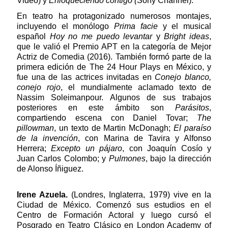
Video) y
Enloqueciendo contigo (
Sony Channel).
En teatro ha protagonizado numerosos montajes,
incluyendo el monólogo
Prima facie
y el musical
español
Hoy no me puedo levantar
y
Bright ideas
,
que le valió el Premio APT en la categoría de Mejor
Actriz de Comedia (2016). También formó parte de la
primera edición de The 24 Hour Plays en México, y
fue una de las actrices invitadas en
Conejo blanco,
conejo rojo
, el mundialmente aclamado texto de
Nassim Soleimanpour. Algunos de sus trabajos
posteriores en este ámbito son
Parásitos
,
compartiendo escena con Daniel Tovar;
The
pillowman
, un texto de Martin McDonagh;
El paraíso
de la invención
, con Marina de Tavira y Alfonso
Herrera;
Excepto un pájaro
, con Joaquín Cosío y
Juan Carlos Colombo; y
Pulmones
, bajo la dirección
de Alonso Íñiguez.
Irene Azuela.
(Londres, Inglaterra, 1979) vive en la
Ciudad de México. Comenzó sus estudios en el
Centro de Formación Actoral y luego cursó el
Posgrado en Teatro Clásico en London Academy of