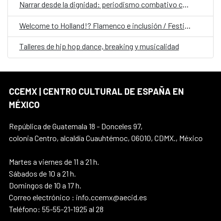
Narrar desde la dignidad: periodismo combativo contra los discursos de odio
Welcome to Holland!? Flamenco e inclusión / Festival Internacional Flamenco MX
Talleres de hip hop dance, breaking y musicalidad
CCEMX | CENTRO CULTURAL DE ESPAÑA EN
MÉXICO
República de Guatemala 18 - Donceles 97,
colonia Centro, alcaldía Cuauhtémoc, 06010, CDMX., México
Martes a viernes de 11 a 21 h.
Sábados de 10 a 21 h.
Domingos de 10 a 17 h.
Correo electrónico : info.ccemx@aecid.es
Teléfono: 55-55-21-1925 al 28