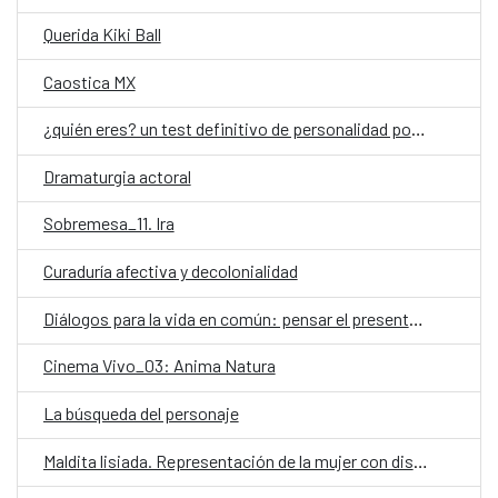
Querida Kiki Ball
Caostica MX
¿quién eres? un test definitivo de personalidad por Aura García-Junco
Dramaturgia actoral
Sobremesa_11. Ira
Curaduría afectiva y decolonialidad
Diálogos para la vida en común: pensar el presente, imaginar el futuro
Cinema Vivo_03: Anima Natura
La búsqueda del personaje
Maldita lisiada. Representación de la mujer con discapacidad en el audiovisual