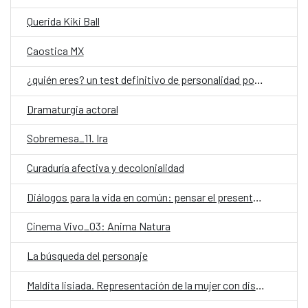
Querida Kiki Ball
Caostica MX
¿quién eres? un test definitivo de personalidad por Aura García-Junco
Dramaturgia actoral
Sobremesa_11. Ira
Curaduría afectiva y decolonialidad
Diálogos para la vida en común: pensar el presente, imaginar el futuro
Cinema Vivo_03: Anima Natura
La búsqueda del personaje
Maldita lisiada. Representación de la mujer con discapacidad en el audiovisual