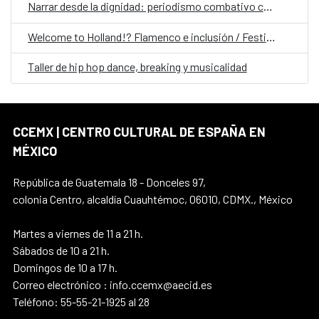
Narrar desde la dignidad: periodismo combativo contra los discursos de odio
Welcome to Holland!? Flamenco e inclusión / Festival Internacional Flamenco MX
Taller de hip hop dance, breaking y musicalidad
CCEMX | CENTRO CULTURAL DE ESPAÑA EN
MÉXICO
República de Guatemala 18 - Donceles 97,
colonia Centro, alcaldía Cuauhtémoc, 06010, CDMX., México
Martes a viernes de 11 a 21 h.
Sábados de 10 a 21 h.
Domingos de 10 a 17 h.
Correo electrónico : info.ccemx@aecid.es
Teléfono: 55-55-21-1925 al 28