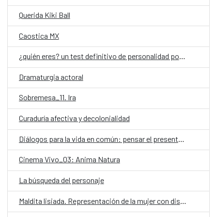
Querida Kiki Ball
Caostica MX
¿quién eres? un test definitivo de personalidad por Aura García-Junco
Dramaturgia actoral
Sobremesa_11. Ira
Curaduría afectiva y decolonialidad
Diálogos para la vida en común: pensar el presente, imaginar el futuro
Cinema Vivo_03: Anima Natura
La búsqueda del personaje
Maldita lisiada. Representación de la mujer con discapacidad en el audiovisual