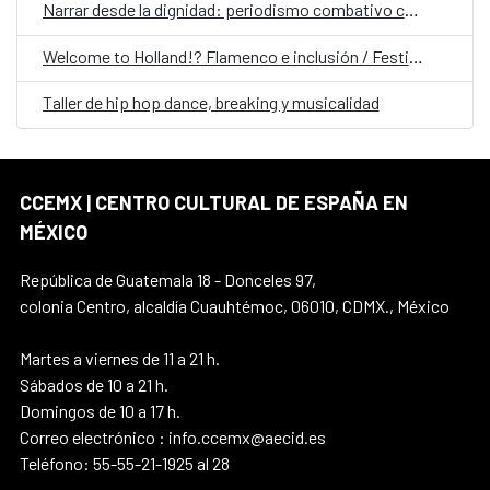
Narrar desde la dignidad: periodismo combativo contra los discursos de odio
Welcome to Holland!? Flamenco e inclusión / Festival Internacional Flamenco MX
Taller de hip hop dance, breaking y musicalidad
CCEMX | CENTRO CULTURAL DE ESPAÑA EN
MÉXICO
República de Guatemala 18 - Donceles 97,
colonia Centro, alcaldía Cuauhtémoc, 06010, CDMX., México
Martes a viernes de 11 a 21 h.
Sábados de 10 a 21 h.
Domingos de 10 a 17 h.
Correo electrónico : info.ccemx@aecid.es
Teléfono: 55-55-21-1925 al 28