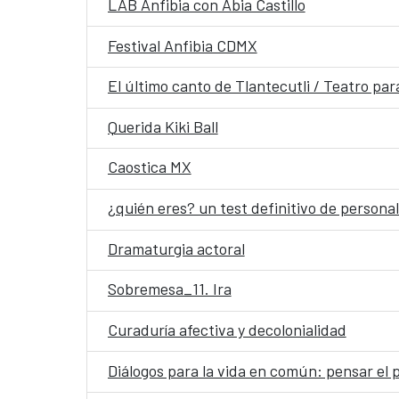
LAB Anfibia con Abia Castillo
Festival Anfibia CDMX
El último canto de Tlantecutli / Teatro para
Querida Kiki Ball
Caostica MX
¿quién eres? un test definitivo de person
Dramaturgia actoral
Sobremesa_11. Ira
Curaduría afectiva y decolonialidad
Diálogos para la vida en común: pensar el 