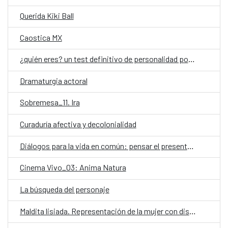
Querida Kiki Ball
Caostica MX
¿quién eres? un test definitivo de personalidad por Aura García-Junco
Dramaturgia actoral
Sobremesa_11. Ira
Curaduría afectiva y decolonialidad
Diálogos para la vida en común: pensar el presente, imaginar el futuro
Cinema Vivo_03: Anima Natura
La búsqueda del personaje
Maldita lisiada. Representación de la mujer con discapacidad en el audiovisual