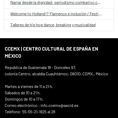
Narrar desde la dignidad: periodismo combativo contra los discursos de odio
Welcome to Holland!? Flamenco e inclusión / Festival Internacional Flamenco MX
Talleres de hip hop dance, breaking y musicalidad
CCEMX | CENTRO CULTURAL DE ESPAÑA EN
MÉXICO
República de Guatemala 18 - Donceles 97,
colonia Centro, alcaldía Cuauhtémoc, 06010, CDMX., México
Martes a viernes de 11 a 21 h.
Sábados de 10 a 21 h.
Domingos de 10 a 17 h.
Correo electrónico : info.ccemx@aecid.es
Teléfono: 55-55-21-1925 al 28