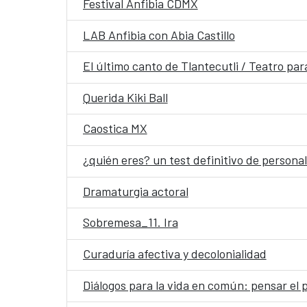
Festival Anfibia CDMX
LAB Anfibia con Abia Castillo
El último canto de Tlantecutli / Teatro para
Querida Kiki Ball
Caostica MX
¿quién eres? un test definitivo de person
Dramaturgia actoral
Sobremesa_11. Ira
Curaduría afectiva y decolonialidad
Diálogos para la vida en común: pensar el 