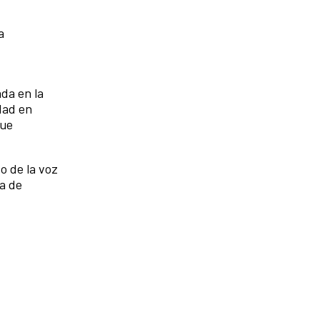
a
da en la
dad en
que
o de la voz
ía de