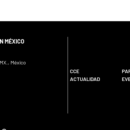
EN MÉXICO
DMX., México
CCE
PA
ACTUALIDAD
EV