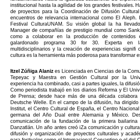
institucional hasta la agilidad de los grandes festivales. 
de proyectos para la Coordinación de Difusión Cultur
encuentros de relevancia internacional como El Aleph. F
Festival CulturaUNAM. Su visión global la ha llev
Manager de compañías de prestigio mundial como Sanka
como a colaborar en la producción de contenidos
galardonado programa 30 for 30. Experta en l
multidisciplinarios y la creación de experiencias signifi
cultura es la herramienta más poderosa para transformar e
Itzel Zúñiga Alaniz
es Licenciada en Ciencias de la Comu
Tepeyac y Maestra en Gestión Cultural por la Univ
experiencia ha combinado, casi a partes iguales, la difusió
Como periodista trabajó en los diarios Reforma y El Uni
de Prensa; desde hace más de una década colabora e
Deutsche Welle. En el campo de la difusión, ha dirigido
Institut, el Centro Cultural de España, el Centro Naciona
germana del Año Dual entre Alemania y México. De
comunicación de la fundación de la primera bailarina E
Danzatlán. Un año antes creó iZa comunicación y cultura
difusión y organización de proyectos culturales y acad
para festivales como el Internacional Cervantino o el del 