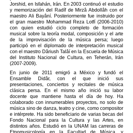
Jorshid, en Isfahán, Irán. En 2003 continuó el estudio
y memorización del Radíf de Mirzâ Abdollâh con el
maestro Ali Bayâní. Posteriormente fue instruido por
el gran maestro Mohammad Reza Lotfí (2006-2010)
con quien estudió ciclo completo de formación
musical sobre la teoría modal, composición y el arte
de la improvisación de la música persa; luego
participó en el diplomado de interpretación musical
con el maestro Dâriush Talâí en la Escuela de Música
del Instituto Nacional de Cultura, en Teherán, Irán
(2007-2009).
En junio de 2011 emigró a México y fundó el
Ensamble Didâr, con el que inició sus
presentaciones, conciertos y recitales de música
clásica persa. En el mismo año inició su labor
docente que mantiene hasta el día de hoy. Ha
colaborado con innumerables proyectos, no solo de
música sino de danza, teatro y cine, como compositor
e intérprete. Ha sido beneficiario de varias becas del
Fondo Nacional para la Cultura y las Artes, en
distintos años. Estudió en la UNAM las carreras de
Etnomusicología en la Facultad de Música, y