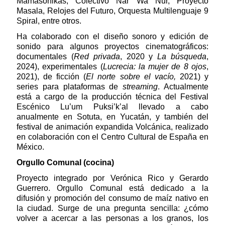
Mamasonikas, Colectivo Nar Wa Nur, Proyecto
Masala, Relojes del Futuro, Orquesta Multilenguaje 9
Spiral, entre otros.
Ha colaborado con el diseño sonoro y edición de
sonido para algunos proyectos cinematográficos:
documentales (
Red privada
, 2020 y
La búsqueda
,
2024), experimentales (
Lucrecia: la mujer de 8 ojos
,
2021), de ficción (
El norte sobre el vacío,
2021) y
series para plataformas de
streaming
. Actualmente
está a cargo de la producción técnica del Festival
Escénico Lu’um Puksi’k’al llevado a cabo
anualmente en Sotuta, en Yucatán, y también del
festival de animación expandida Volcánica, realizado
en colaboración con el Centro Cultural de España en
México.
Orgullo Comunal (cocina)
Proyecto integrado por Verónica Rico y Gerardo
Guerrero. Orgullo Comunal está dedicado a la
difusión y promoción del consumo de maíz nativo en
la ciudad. Surge de una pregunta sencilla: ¿cómo
volver a acercar a las personas a los granos, los