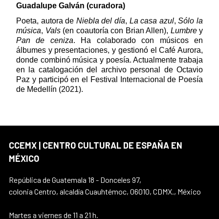
Guadalupe Galván (curadora)
Poeta, autora de
Niebla del día
,
La casa azul
,
Sólo la
música
,
Vals
(en coautoría con Brian Allen),
Lumbre
y
Pan de ceniza
. Ha colaborado con músicos en
álbumes y presentaciones, y gestionó el Café Aurora,
donde combinó música y poesía. Actualmente trabaja
en la catalogación del archivo personal de Octavio
Paz y participó en el Festival Internacional de Poesía
de Medellín (2021).
CCEMX | CENTRO CULTURAL DE ESPAÑA EN
MÉXICO
República de Guatemala 18 - Donceles 97,
colonia Centro, alcaldía Cuauhtémoc, 06010, CDMX., México
Martes a viernes de 11 a 21 h.