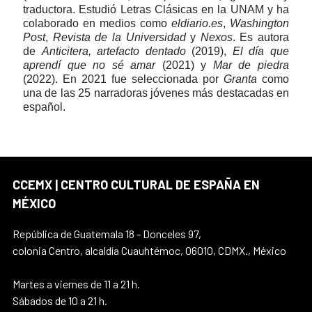
traductora. Estudió Letras Clásicas en la UNAM y ha
colaborado en medios como
eldiario.es
,
Washington
Post
,
Revista de la Universidad
y
Nexos
. Es autora
de
Anticitera, artefacto dentado
(2019),
El día que
aprendí que no sé amar
(2021) y
Mar de piedra
(2022). En 2021 fue seleccionada por
Granta
como
una de las 25 narradoras jóvenes más destacadas en
español.
CCEMX | CENTRO CULTURAL DE ESPAÑA EN
MÉXICO
República de Guatemala 18 - Donceles 97,
colonia Centro, alcaldía Cuauhtémoc, 06010, CDMX., México
Martes a viernes de 11 a 21 h.
Sábados de 10 a 21 h.