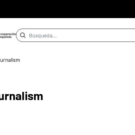
Barra de búsqueda
ournalism
ournalism