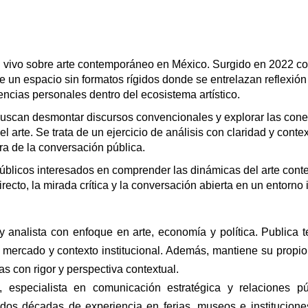
 vivo sobre arte contemporáneo en México. Surgido en 2022 c
e un espacio sin formatos rígidos donde se entrelazan reflexión c
encias personales dentro del ecosistema artístico.
buscan desmontar discursos convencionales y explorar las con
l arte. Se trata de un ejercicio de análisis con claridad y contex
ra de la conversación pública.
 públicos interesados en comprender las dinámicas del arte co
recto, la mirada crítica y la conversación abierta en un entorno 
e y analista con enfoque en arte, economía y política. Publica 
de mercado y contexto institucional. Además, mantiene su propi
as con rigor y perspectiva contextual.
, especialista en comunicación estratégica y relaciones pú
os décadas de experiencia en ferias, museos e instituciones