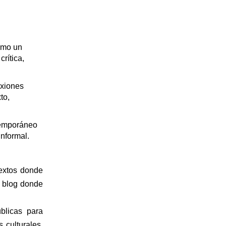
omo un
rítica,
exiones
to,
ntemporáneo
informal.
textos donde
o blog donde
blicas para
 culturales,