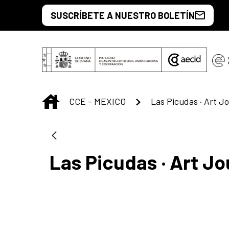
Saltar al contenido principal
SUSCRÍBETE A NUESTRO BOLETÍN
INICIO
CCE - MEXICO
Las Picudas · Art J
Las Picudas · Art J