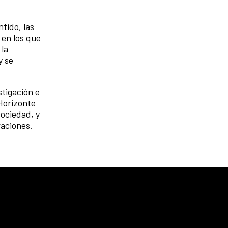
tido, las
 en los que
 la
y se
stigación e
Horizonte
sociedad, y
raciones.