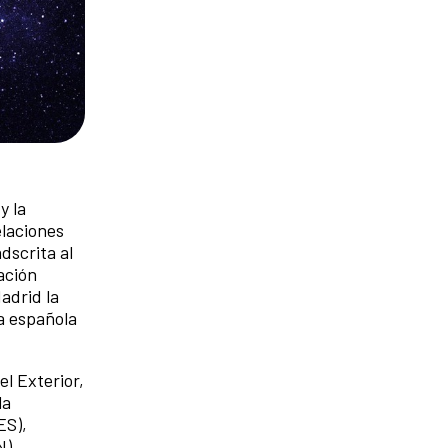
y la
elaciones
dscrita al
ación
adrid la
ia española
l Exterior,
la
ES),
N),