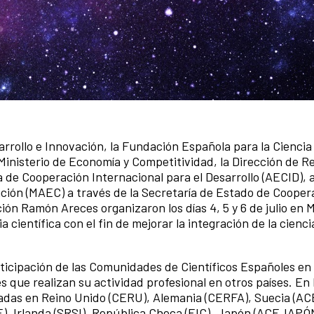
rrollo e Innovación, la Fundación Española para la Ciencia 
inisterio de Economía y Competitividad, la Dirección de R
a de Cooperación Internacional para el Desarrollo (AECID), a
ación (MAEC) a través de la Secretaría de Estado de Cooper
ión Ramón Areces organizaron los días 4, 5 y 6 de julio en M
científica con el fin de mejorar la integración de la cienc
ticipación de las Comunidades de Científicos Españoles en e
que realizan su actividad profesional en otros países. En 
adas en Reino Unido (CERU), Alemania (CERFA), Suecia (AC
BE), Irlanda (SRSI), República Checa (EIC), Japón (ACEJAPÓ