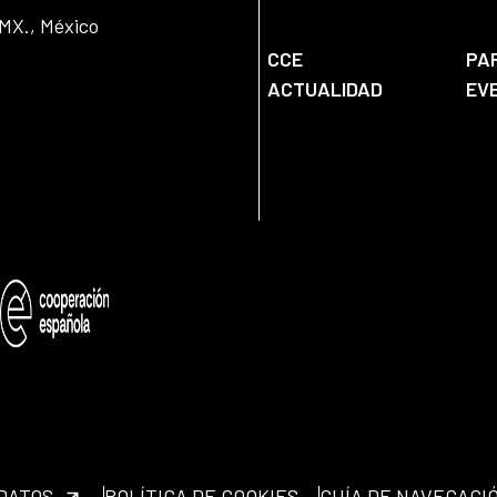
DMX., México
CCE
PA
ACTUALIDAD
EV
 DATOS
POLÍTICA DE COOKIES
GUÍA DE NAVEGACI