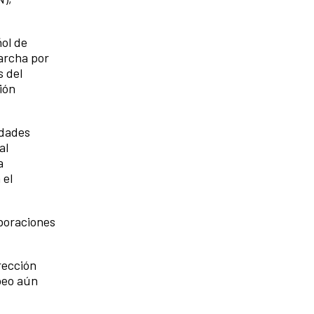
ñol de
marcha por
s del
ión
idades
al
a
 el
aboraciones
rección
peo aún