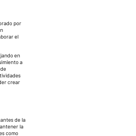
borado por
ón
aborar el
ajando en
guimiento a
 de
tividades
der crear
antes de la
antener la
res como