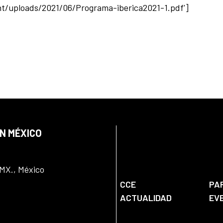
nt/uploads/2021/06/Programa-iberica2021-1.pdf']
EN MÉXICO
DMX., México
CCE
PA
ACTUALIDAD
EV