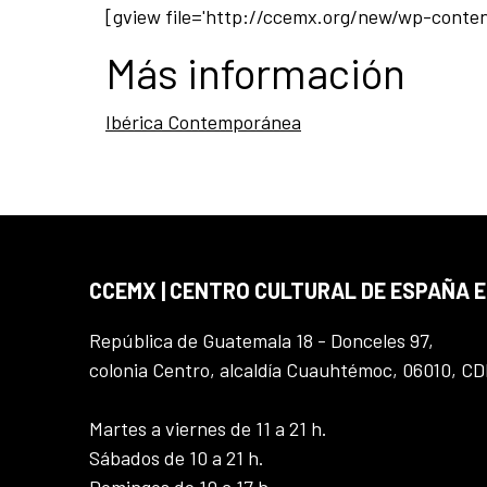
[gview file='http://ccemx.org/new/wp-conte
Más información
Ibérica Contemporánea
CCEMX | CENTRO CULTURAL DE ESPAÑA 
República de Guatemala 18 - Donceles 97,
colonia Centro, alcaldía Cuauhtémoc, 06010, C
Martes a viernes de 11 a 21 h.
Sábados de 10 a 21 h.