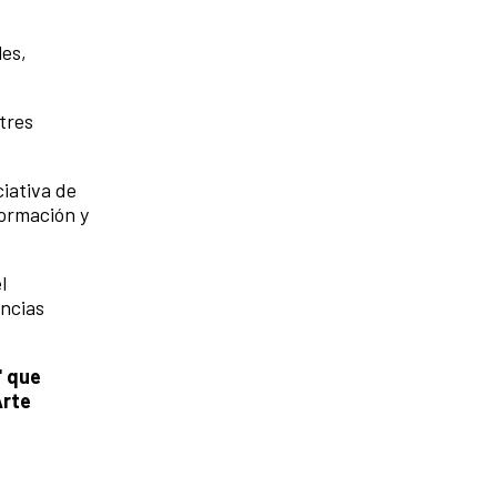
les,
 tres
ciativa de
formación y
l
encias
' que
Arte