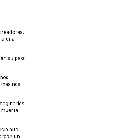
creadoras,
ne una
ran su paso
 nos
e más nos
maginarios
a muerta
cio alto,
 crean un