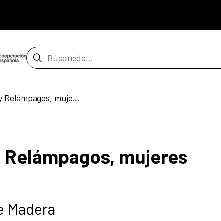
Barra de búsqueda
El hombre elefante y Relámpagos, mujeres latinoamericanas
y Relámpagos, mujeres
de Madera