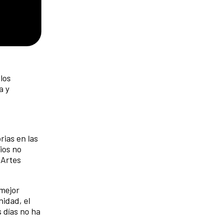
los
a y
rias en las
ios no
 Artes
 mejor
idad, el
 días no ha