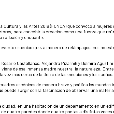
la Cultura y las Artes 2018 (FONCA) que convocó a mujeres 
uctoras, para concebir la creación como una fuerza que reú
e reflexión y encuentro.
e evento escénico que, a manera de relámpagos, nos muest
 Rosario Castellanos, Alejandra Pizarnik y Delmira Agustini
ue viene de esa inmensa madre nuestra, la naturaleza. Entr
a vez más cerca de la tierra de las emociones y los sueños.
cuadros escénicos de manera breve y poética los mundos i
ue puede surgir con la fascinación de observar una materi
a ciudad, en una habitación de un departamento en un edifi
o de cuatro paredes donde cuatro poetas a distintas voces