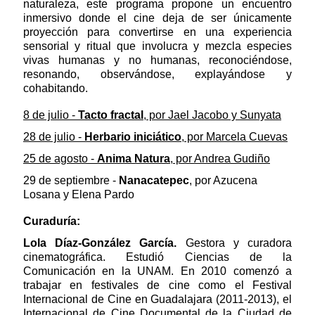
naturaleza, este programa propone un encuentro
inmersivo donde el cine deja de ser únicamente
proyección para convertirse en una experiencia
sensorial y ritual que involucra y mezcla especies
vivas humanas y no humanas, reconociéndose,
resonando, observándose, explayándose y
cohabitando.
8 de julio -
Tacto fractal
, por Jael Jacobo y Sunyata
28 de julio -
Herbario iniciático
, por Marcela Cuevas
25 de agosto -
Anima Natura
, por Andrea Gudiño
29 de septiembre -
Nanacatepec
, por Azucena
Losana y Elena Pardo
Curaduría:
Lola Díaz-González García.
Gestora y curadora
cinematográfica. Estudió Ciencias de la
Comunicación en la UNAM. En 2010 comenzó a
trabajar en festivales de cine como el Festival
Internacional de Cine en Guadalajara (2011-2013), el
Internacional de Cine Documental de la Ciudad de