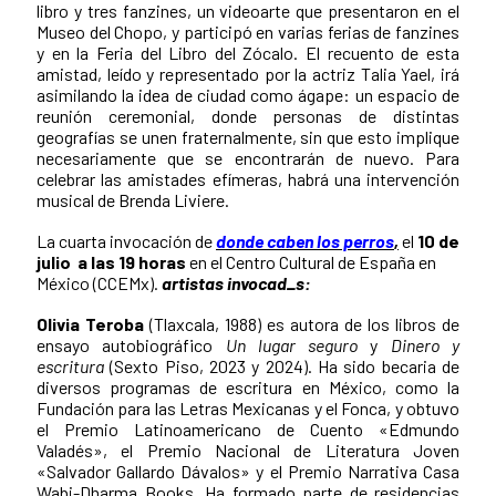
libro y tres fanzines, un videoarte que presentaron en el
Museo del Chopo, y participó en varias ferias de fanzines
y en la Feria del Libro del Zócalo. El recuento de esta
amistad, leído y representado por la actriz Talia Yael, irá
asimilando la idea de ciudad como ágape: un espacio de
reunión ceremonial, donde personas de distintas
geografías se unen fraternalmente, sin que esto implique
necesariamente que se encontrarán de nuevo. Para
celebrar las amistades efímeras, habrá una intervención
musical de Brenda Liviere.
La cuarta invocación de
donde caben los perros
,
el
10 de
julio a las 19 horas
en el Centro Cultural de España en
México (CCEMx).
artistas invocad_s:
Olivia Teroba
(Tlaxcala, 1988) es autora de los libros de
ensayo autobiográfico
Un lugar seguro
y
Dinero y
escritura
(Sexto Piso, 2023 y 2024). Ha sido becaria de
diversos programas de escritura en México, como la
Fundación para las Letras Mexicanas y el Fonca, y obtuvo
el Premio Latinoamericano de Cuento «Edmundo
Valadés», el Premio Nacional de Literatura Joven
«Salvador Gallardo Dávalos» y el Premio Narrativa Casa
Wabi-Dharma Books. Ha formado parte de residencias