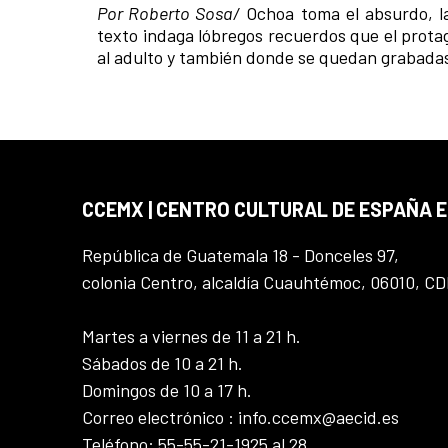
Por Roberto Sosa/
Ochoa toma el absurdo, la
texto indaga lóbregos recuerdos que el protag
al adulto y también donde se quedan grabadas 
CCEMX | CENTRO CULTURAL DE ESPAÑA 
República de Guatemala 18 - Donceles 97,
colonia Centro, alcaldía Cuauhtémoc, 06010, C
Martes a viernes de 11 a 21 h.
Sábados de 10 a 21 h.
Domingos de 10 a 17 h.
Correo electrónico : info.ccemx@aecid.es
Teléfono: 55-55-21-1925 al 28