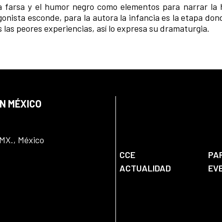
 farsa y el humor negro como elementos para narrar la h
onista esconde, para la autora la infancia es la etapa don
las peores experiencias, así lo expresa su dramaturgia.
EN MÉXICO
DMX., México
CCE
PA
ACTUALIDAD
EV