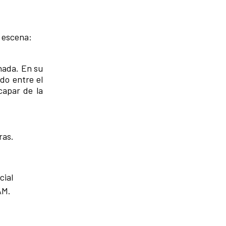
 escena:
nada. En su
do entre el
capar de la
ras.
cial
AM.