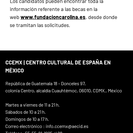
Los candidatos pueden encontrar toda la
información referente a las becas en la
web
www.fundacioncarolina.es
, desde donde
se tramitan las solicitudes.
CCEMX | CENTRO CULTURAL DE ESPAÑA EN
MÉXICO
República de Guatemala 18 - Donceles 97,
colonia Centro, alcaldía Cuauhtémoc, 06010, CDMX., México
Martes a viernes de 11 a 21 h.
Sábados de 10 a 21 h.
Domingos de 10 a 17 h.
Correo electrónico : info.ccemx@aecid.es