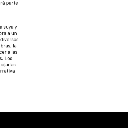
ará parte
a suya y
ora a un
 diversos
bras, la
cer a las
s. Los
mbajadas
rrativa