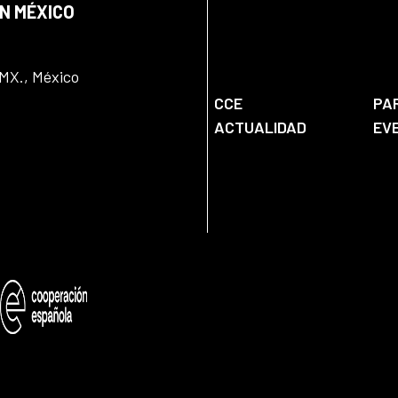
EN MÉXICO
DMX., México
CCE
PA
ACTUALIDAD
EV