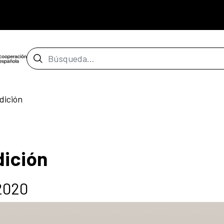
Barra de búsqueda
dición
dición
2020