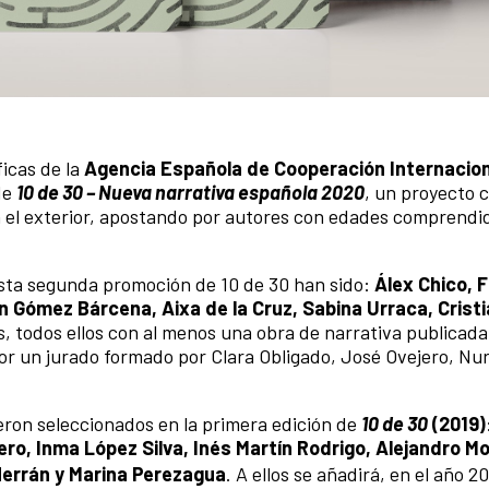
ficas de la
Agencia Española de Cooperación Internacion
de
10 de 30 – Nueva narrativa española 2020
, un proyecto 
en el exterior, apostando por autores con edades comprendi
esta segunda promoción de 10 de 30 han sido:
Álex Chico, F
n Gómez Bárcena, Aixa de la Cruz, Sabina Urraca, Cristi
es, todos ellos con al menos una obra de narrativa publicada
or un jurado formado por Clara Obligado, José Ovejero, Nur
eron seleccionados en la primera edición de
10 de 30
(2019)
ro, Inma López Silva, Inés Martín Rodrigo, Alejandro Mo
Herrán y Marina Perezagua
. A ellos se añadirá, en el año 2