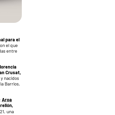
al para el
con el que
das entre
lorencia
an Crusat,
 y nacidos
ia Barrios,
:
Aroa
rellón,
021, una