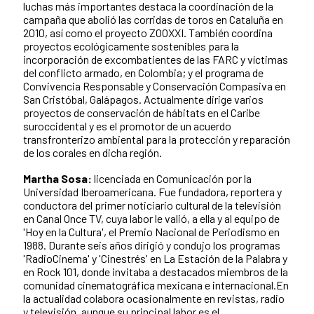
luchas más importantes destaca la coordinación de la
campaña que abolió las corridas de toros en Cataluña en
2010, así como el proyecto ZOOXXI. También coordina
proyectos ecológicamente sostenibles para la
incorporación de excombatientes de las FARC y víctimas
del conflicto armado, en Colombia; y el programa de
Convivencia Responsable y Conservación Compasiva en
San Cristóbal, Galápagos. Actualmente dirige varios
proyectos de conservación de hábitats en el Caribe
suroccidental y es el promotor de un acuerdo
transfronterizo ambiental para la protección y reparación
de los corales en dicha región.
Martha Sosa:
licenciada en Comunicación por la
Universidad Iberoamericana. Fue fundadora, reportera y
conductora del primer noticiario cultural de la televisión
en Canal Once TV, cuya labor le valió, a ella y al equipo de
'Hoy en la Cultura', el Premio Nacional de Periodismo en
1988. Durante seis años dirigió y condujo los programas
'RadioCinema' y 'Cinestrés' en La Estación de la Palabra y
en Rock 101, donde invitaba a destacados miembros de la
comunidad cinematográfica mexicana e internacional.En
la actualidad colabora ocasionalmente en revistas, radio
y televisión, aunque su principal labor es el