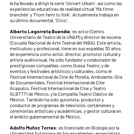
la ha llevado a dirigir la serie 'Univert Urbain', así como las
experiencias educativas de realidad virtual 'Ma firme
branchée' y 'From farm to fork'. Actualmente trabaja en
su último documental, 'Circo'.
Alberto Legorreta Buendía:
es actor (Centro
Universitario de Teatro de la UNAM) y director de escena
(Escuela Nacional de Arte Teatral del INBA). Este artista,
meticuloso y profesional, tiene en sus espaldas 30 años
de experiencia como actor, director, promotor cultural y
artista audiovisual. Ha sido fundador y colaborador de
prestigiosas compañías, como Ocesa Teatro, y de
eventos y festivales artísticos y culturales, como el
Festival Internacional de Cine de Morelia, Ambulante, Gira
de Documentales, Festival Internacional de Cine
Acapulco, Festival Internacional de Cine y Teatro
GLBTTTI de México, y la Compañía Teatro Clásico de
México. También ha sido guionista, productor y
conductor de programas de televisión, certámenes y
ceremonias artísticas y académicas, y gestor cultural en
el ámbito gubernamental de México.
Adolfo Muñoz Torres:
es licenciado en Biología por la
Universidad Autónoma de Aguascalientes; especialista