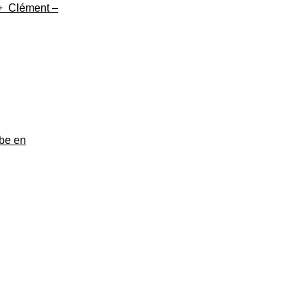
) + Clément –
ibe en