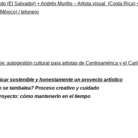
liado (El Salvador) + Andrés Murillo – Artista visual (Costa Rica
-México) / telonero
e: autogestión cultural para artistas de Centroamérica y el Car
ar sostenible y honestamente un proyecto artístico
 se tambalea? Proceso creativo y cuidado
proyecto: cómo mantenerlo en el tiempo