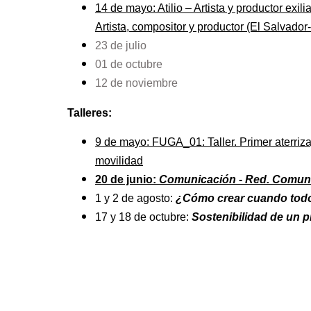
14 de mayo: Atilio – Artista y productor exi
Artista, compositor y productor (El Salvador
23 de julio
01 de octubre
12 de noviembre
Talleres:
9 de mayo: FUGA_01: Taller. Primer aterrizaj
movilidad
20 de junio:
Comunicación - Red. Comunic
1 y 2 de agosto:
¿Cómo crear cuando todo
17 y 18 de octubre:
Sostenibilidad de un 