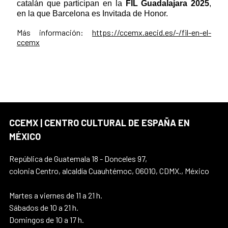
catalán que participan en la
FIL Guadalajara 2025
,
en la que Barcelona es Invitada de Honor.
Más información:
https://ccemx.aecid.es/-/fil-en-el-
ccemx
CCEMX | CENTRO CULTURAL DE ESPAÑA EN
MÉXICO
República de Guatemala 18 - Donceles 97,
colonia Centro, alcaldía Cuauhtémoc, 06010, CDMX., México
Martes a viernes de 11 a 21 h.
Sábados de 10 a 21 h.
Domingos de 10 a 17 h.