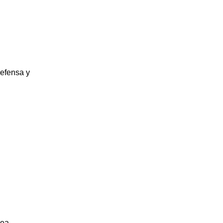
defensa y
nea.