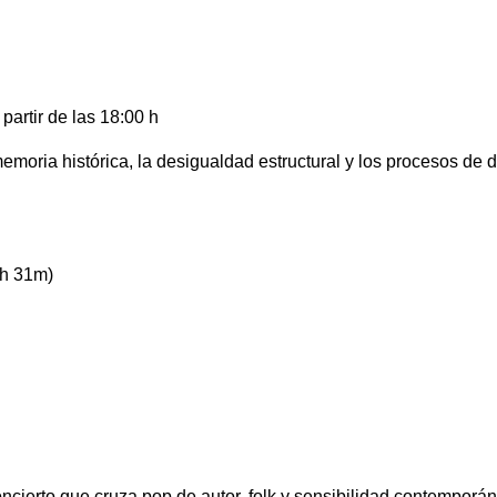
partir de las 18:00 h
moria histórica, la desigualdad estructural y los procesos de 
1h 31m)
cierto que cruza pop de autor, folk y sensibilidad contemporá