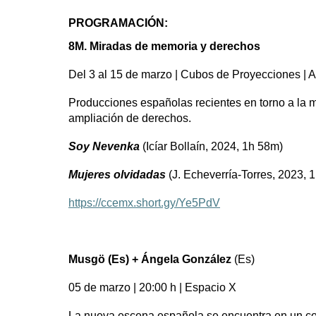
PROGRAMACIÓN:
8M. Miradas de memoria y derechos
Del 3 al 15 de marzo | Cubos de Proyecciones | A 
Producciones españolas recientes en torno a la me
ampliación de derechos.
Soy Nevenka
(Icíar Bollaín, 2024, 1h 58m)
Mujeres olvidadas
(J. Echeverría-Torres, 2023, 
https://ccemx.short.gy/Ye5PdV
Musgö (Es) + Ángela González
(Es)
05 de marzo | 20:00 h | Espacio X
La nueva escena española se encuentra en un con