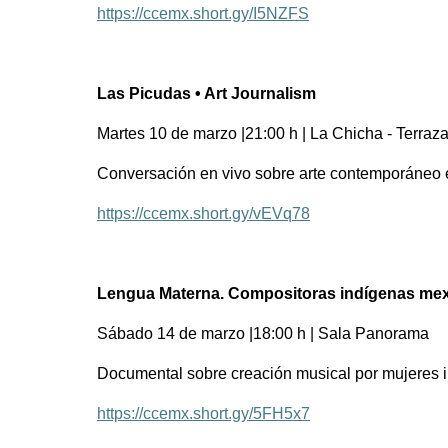
https://ccemx.short.gy/I5NZFS
Las Picudas • Art Journalism
Martes 10 de marzo |21:00 h | La Chicha - Terr
Conversación en vivo sobre arte contemporáneo 
https://ccemx.short.gy/vEVq78
Lengua Materna. Compositoras indígenas me
Sábado 14 de marzo |18:00 h | Sala Panorama
Documental sobre creación musical por mujeres 
https://ccemx.short.gy/5FH5x7