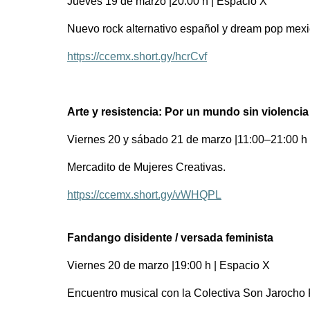
Jueves 19 de marzo |20:00 h | Espacio X
Nuevo rock alternativo español y dream pop mex
https://ccemx.short.gy/hcrCvf
Arte y resistencia: Por un mundo sin violencia
Viernes 20 y sábado 21 de marzo |11:00–21:00 h 
Mercadito de Mujeres Creativas.
https://ccemx.short.gy/vWHQPL
Fandango disidente / versada feminista
Viernes 20 de marzo |19:00 h | Espacio X
Encuentro musical con la Colectiva Son Jarocho 