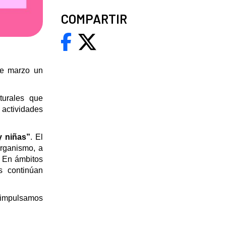
COMPARTIR
te marzo un
turales que
 actividades
y niñas”
. El
organismo, a
. En ámbitos
s continúan
e impulsamos