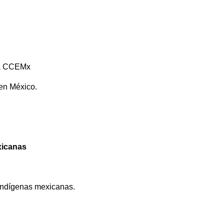
aza CCEMx
en México.
xicanas
indígenas mexicanas.