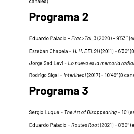
canales)
Programa 2
Eduardo Palacio -
Frac>Tal_3
(2020) - 9´53´´ (
Esteban Chapela -
H. H. EELSH
(2011) - 6’50” (
Jorge Sad Levi -
Lo nuevo es la memoria radia
Rodrigo Sigal -
Interlineal
(2017) - 10’46” (8 cana
Programa 3
Sergio Luque -
The Art of Disappearing
- 10’ (e
Eduardo Palacio -
Routes Root
(2021) - 8’50’’ 