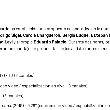
uardo ha establecido una propuesta colaborativa en la que
odrigo Sigal, Carole Chargueron, Sergio Luque, Esteban 
ad Levi
y el propio
Eduardo Palacio
. Durante dos horas, t
erán un maridaje de propuestas de los artistas antes menc
7) - 10’ (8 canales)
 con video / espacialización en vivo - 8 canales)
´´ (8 canales)
 dreams
(2019) - 9´28´´ (estéreo con video / espacialización en