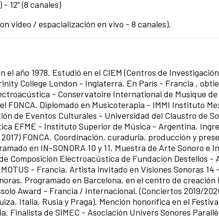
 - 12” (8 canales)
 con video / espacialización en vivo - 8 canales).
 el año 1978. Estudió en el CIEM (Centros de Investigació
inity College London - Inglaterra. En París - Francia , obti
ectroacústica - Conservatoire International de Musique de P
del FONCA. Diplomado en Musicoterapia - IMMI Instituto Me
stión de Eventos Culturales - Universidad del Claustro de S
tica EFME - Instituto Superior de Música - Argentina. Ingre
2017) FONCA. Coordinación, curaduría, producción y pres
ramado en IN-SONORA 10 y 11, Muestra de Arte Sonoro e In
de Composición Electroacústica de Fundación Destellos - 
n MOTUS - Francia. Artista invitado en Visiones Sonoras 14
onoras. Programado en Barcelona, en el centro de creación
ussolo Award - Francia / Internacional. (Conciertos 2019/202
iza, Italia, Rusia y Praga). Mención honorífica en el Festiv
a. Finalista de SIMEC - Asociación Univers Sonores Parallè