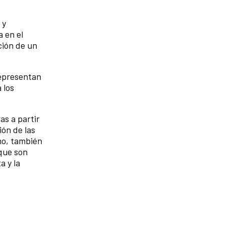
 y
 en el
ción de un
representan
 los
as a partir
ión de las
mo, también
 que son
a y la