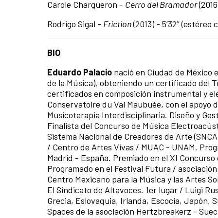
Carole Chargueron -
Cerro del Bramador
(2016)
Rodrigo Sigal -
Friction
(2013) - 5’32’’ (estéreo
BIO
Eduardo Palacio
nació en Ciudad de México en
de la Música), obteniendo un certificado del Tr
certificados en composición instrumental y el
Conservatoire du Val Maubuée, con el apoyo 
Musicoterapia Interdisciplinaria. Diseño y Ge
Finalista del Concurso de Música Electroacús
Sistema Nacional de Creadores de Arte (SNCA 
/ Centro de Artes Vivas / MUAC - UNAM. Prog
Madrid - España. Premiado en el XI Concurso 
Programado en el Festival Futura / asociació
Centro Mexicano para la Música y las Artes S
El Sindicato de Altavoces. 1er lugar / Luigi R
Grecia, Eslovaquia, Irlanda, Escocia, Japón, Su
Spaces de la asociación Hertzbreakerz - Sueci