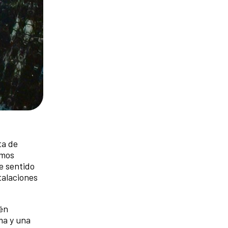
ta de
emos
se sentido
talaciones
ién
ma y una