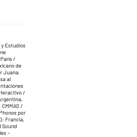
n y Estudios
ene
arís /
xicano de
or Juana.
sa al
entaciones
teractivo /
Argentina.
 - CMMAS /
 Phonos por
0: Francia,
al Sound
les -