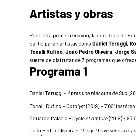
Artistas y obras
Para esta primera edición, la curaduría de Ed
participarán artistas como
Daniel Teruggi, R
Tonalli Rufino, João Pedro Oliveira, Jorge S
suerte de disfrutar de 3 programas que ofrec
Programa 1
Daniel Teruggi -
Après une réécoute de Sud
(201
Tonalli Rufino -
Catalyst
(2019) - 7’06” (estéreo
Eduardo Palacio -
Cycle et rupture
(2019) - 9´50
João Pedro Oliveira -
Things I have seen in my