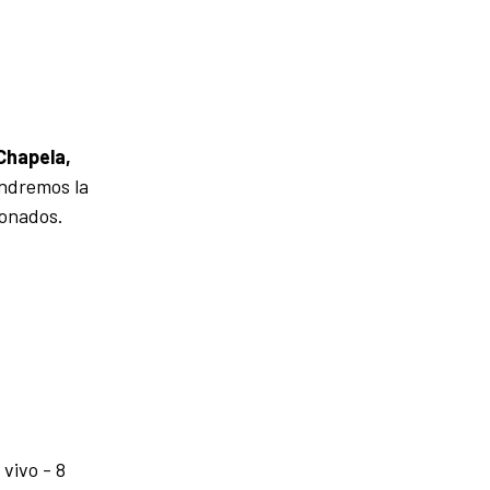
Chapela,
endremos la
ionados.
 vivo - 8