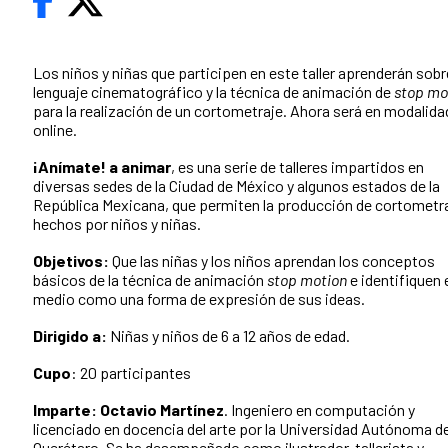
Los niños y niñas que participen en este taller aprenderán sobr
lenguaje cinematográfico y la técnica de animación de
stop mo
para la realización de un cortometraje. Ahora será en modalida
online.
¡Anímate! a animar
, es una serie de talleres impartidos en
diversas sedes de la Ciudad de México y algunos estados de la
República Mexicana, que permiten la producción de cortometr
hechos por niños y niñas.
Objetivos:
Que las niñas y los niños aprendan los conceptos
básicos de la técnica de animación
stop motion
e identifiquen 
medio como una forma de expresión de sus ideas.
Dirigido a:
Niñas y niños de 6 a 12 años de edad.
Cupo
: 20 participantes
Imparte: Octavio Martínez
. Ingeniero en computación y
licenciado en docencia del arte por la Universidad Autónoma d
Querétaro. Se ha desempeñado como ilustrador, tallerista y