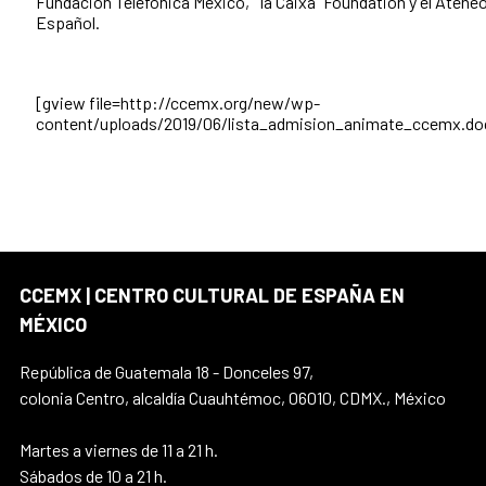
Fundación Telefónica México, “la Caixa” Foundation y el Atene
Español.
[gview file=http://ccemx.org/new/wp-
content/uploads/2019/06/lista_admision_animate_ccemx.do
CCEMX | CENTRO CULTURAL DE ESPAÑA EN
MÉXICO
República de Guatemala 18 - Donceles 97,
colonia Centro, alcaldía Cuauhtémoc, 06010, CDMX., México
Martes a viernes de 11 a 21 h.
Sábados de 10 a 21 h.