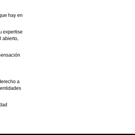
 que hay en
u expertise
 abierto,
 Sensación
 derecho a
identidades
idad