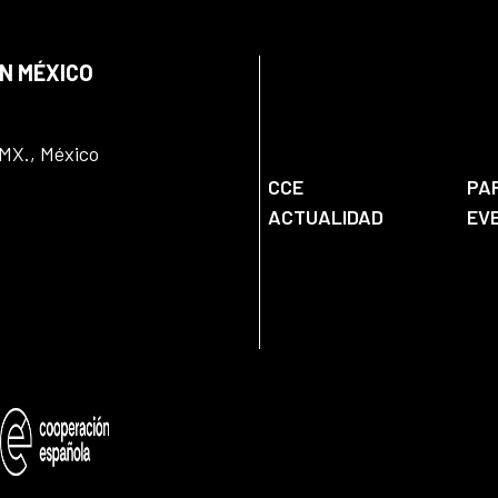
EN MÉXICO
DMX., México
CCE
PA
ACTUALIDAD
EV