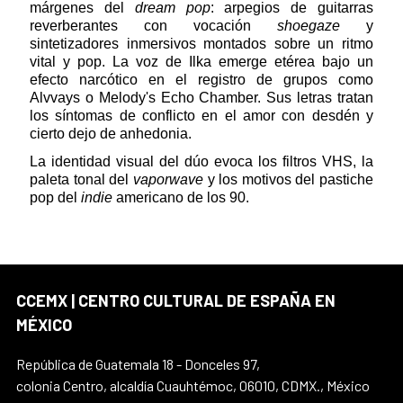
márgenes del
dream pop
: arpegios de guitarras
reverberantes con vocación
shoegaze
y
sintetizadores inmersivos montados sobre un ritmo
vital y pop. La voz de Ilka emerge etérea bajo un
efecto narcótico en el registro de grupos como
Alvvays o Melody's Echo Chamber. Sus letras tratan
los síntomas de conflicto en el amor con desdén y
cierto dejo de anhedonia.
La identidad visual del dúo evoca los filtros VHS, la
paleta tonal del
vaporwave
y los motivos del pastiche
pop del
indie
americano de los 90.
CCEMX | CENTRO CULTURAL DE ESPAÑA EN
MÉXICO
República de Guatemala 18 - Donceles 97,
colonia Centro, alcaldía Cuauhtémoc, 06010, CDMX., México