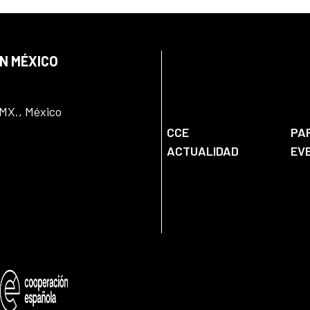
EN MÉXICO
DMX., México
CCE
PA
ACTUALIDAD
EV