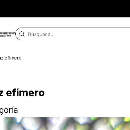
Barra de búsqueda
uz efímero
z efímero
goría