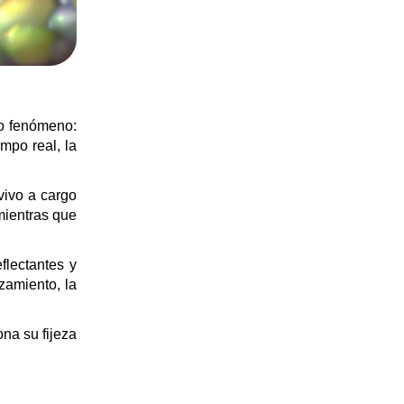
mo fenómeno:
empo real, la
vivo a cargo
 mientras que
flectantes y
zamiento, la
na su fijeza