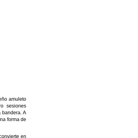
ueño amuleto
ro sesiones
a bandera. A
una forma de
convierte en